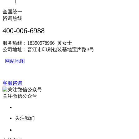
|
全国统一
咨询热线
400-006-6988
服务热线：18350578966 黄女士
公司地址：晋江市印刷包装基地宝声路3号
网站地图
客服咨询
关注微信公众号
关注我们