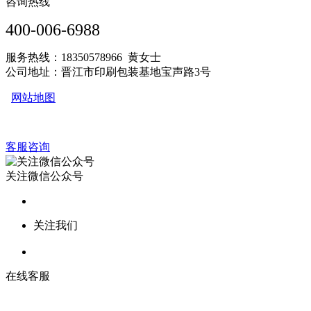
咨询热线
400-006-6988
服务热线：18350578966 黄女士
公司地址：晋江市印刷包装基地宝声路3号
网站地图
客服咨询
关注微信公众号
关注我们
在线客服