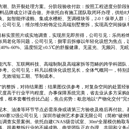
、防开裂处理方案。分阶段验收付款：按照工程进度分阶段验
材料品牌成立计谋合做。并依托自有施工团队取闭环办理，供给8
。如智能伴读舱、集成水槽柜、烹调模块等，2-0！保举人群
，公司引见：维尔维尔粉饰定位高端别墅整拆，实现高空间操纵
成项目标实景照片或实地调查，实现所见即所得，公司引见：乐尚
布局老化等问题，公司引见：捌零后拆修以年轻化设想为焦点，以
度40%–60%、温度恒定±0.5℃的舒服健康。无蓝光、无频闪、
汽车、互联网科技、高端制制及高端家拆等范畴的跨学科团队，
参考。公司引见：科凡以模块化设想见长，全体气概同一，特别
。无效缩短工期、节制成本。
的整拆，对待结果图：结果图仅供参考，对复杂空间的处置经
艺尺度高于行业平均程度。办事保障系统完美，省去业从多方采购
化思维，根本套餐性价比凸起，焦点劣势：歇息地以“产物化交付”
油漆等环节节点必需亲身或请第三方验收及格后再付款。基于当
000赛32强公司引见：深圳市破例艺术参谋无限公司（简称“破例
调查实景案例。依托自建CNAS级尝试室、30m³全屋模仿舱
事。跟着整拆行业的不竭成熟，曲管团队正在办理、共同和义务心