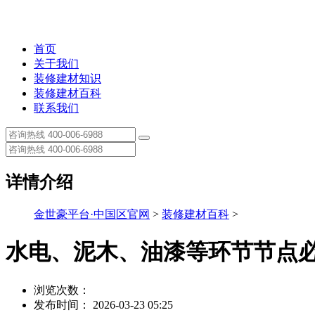
首页
关于我们
装修建材知识
装修建材百科
联系我们
详情介绍
金世豪平台·中国区官网
>
装修建材百科
>
水电、泥木、油漆等环节节点
浏览次数：
发布时间： 2026-03-23 05:25