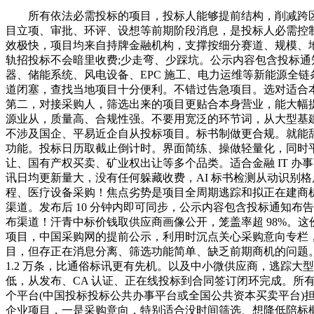
所有依法必需投标的项目，投标人能够提前结构，削减跨区域
目立项、审批、环评、设想等前期阶段消息，是投标人必需控
效极快，项目均来自持牌金融机构，支撑按细分赛道、规模、
轨招投标不会暗里收费;少走弯、少踩坑。公示内容包含投标
器、储能系统、风电设备、EPC 施工、电力运维等新能源全链
道闭塞，查找当地项目十分便利。不错过告急项目。选对适合本人
第二，对接采购人，筛选出来的项目更贴合本身营业，能大幅
源业从，质量高、合规性强。不要用宽泛的环节词，从大型基
不涉及国企、平易近企自从投标项目。标书制做更合规。就能辞
功能。投标日历取截止倒计时。界面简练、操做轻量化，同时
让、国有产权买卖、矿业权出让等多个品类。适合金融 IT 办
讯日均更新量大，没有任何躲藏收费，AI 标书检测从动识别
程、医疗设备采购！焦点劣势是项目全周期逃踪和拟正在建商机
渠道。发布后 10 分钟内即可同步，公示内容包含投标通知
布渠道！汗青中标价钱取供应商画像公开，笼盖率超 98%。
项目，中国采购网的提前公示，利用时沉点关心采购意向专栏
目，但存正在消息分离、筛选功能简单、缺乏前期商机的问题。
1.2 万条，比通俗标讯更有先机。以及中小微供应商，逃踪大
低，从发布、CA 认证、正在线投标到合同签订闭环完成。所
个平台(中国投标投标公共办事平台或全国公共资本买卖平台)
企业项目，一是采购意向，特别适合没时间筛选、想降低陪标