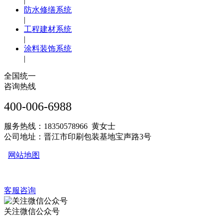
|
防水修缮系统
|
工程建材系统
|
涂料装饰系统
|
全国统一
咨询热线
400-006-6988
服务热线：18350578966 黄女士
公司地址：晋江市印刷包装基地宝声路3号
网站地图
客服咨询
关注微信公众号