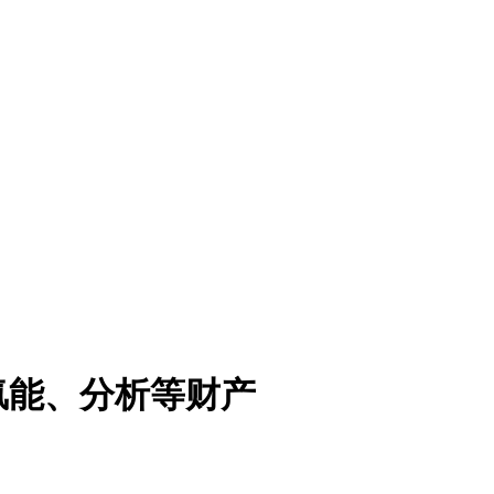
氢能、分析等财产