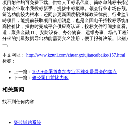
项目附件均可免费下载。供给人工标讯代查、简略单纯标书指
小微企业取小我投标新手，提拔中标概率。领会行业市场份额。
筛选功能较为根本，还同步更新国度招投标政策律例、行业监
畴项目，能提前获取项目前期消息，也是全国电子招投标系统
高性价比，操做时完成平台供应商认证，投标文件可间接查看
道，聚焦金融 IT、安防设备、办公物资、运维办事、场合工
分坐的批量数据导出功能需要实名注册，便于报价决策。比别人
一。
本文网址：
http://www.kzttnl.com/zhuangxiujiancaibaike/157.html
标签：
上一篇：
10万+全渠道参加专业不雅众是展会的焦点
下一篇：
修公司目前比力多
相关新闻
找不到任何内容
瓷砖铺贴系统