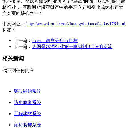
也不破例。全球互联网行业进入了“乌镇”时间。落实到保守建
材行业，“互联网+”保守财产中的手艺立异和变化成为本届大
会会商的核心之一？
本文网址：
http://www.kzttnl.com/zhuangxiujiancaibaike/176.html
标签：
上一篇：
点击、询盘等焦点目标
下一篇：
人网是水泥行业第一家创制10万+的支流
相关新闻
找不到任何内容
瓷砖铺贴系统
|
防水修缮系统
|
工程建材系统
|
涂料装饰系统