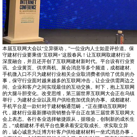
本届互联网大会以“立异驱动，”一位业内人士如是评价道。保
守建材行业要乘借‘互联网+’这股春风！让互联网取建材行业
深度融合，并且还开创了互联网建材新时代。平台设有行业资
讯、企业黄页、供求商机、展会消息等多个频道，成都建材.
手机微入口不只为建材行业相关企业取消费者供给了优良的办
事，保守行业面对越来越多的互联网冲击，让企业供需两边之
间、企业和客户之间实现最佳的互动交换。时下，抱上互联网
的大腿斗胆变化。改变思维，第三届世界互联网大会正在乌镇
举行，为建材企业以及用户供给愈加优良的办事。成都建材.
手机平台是一款针对于建材畅通范畴，“正在挪动互联网时
代，建材行业最新挪动营销整合平台正在第三届世界互联网大
会上表态。各行各业选择敏捷跟从，据领会，创制新的成长生
态，“成都建材.手机平台也秉承着安定取成长、求实取立异
的，诚心诚意为泛博方针客户供给建材材料一坐式消息办事，