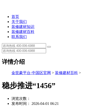
首页
关于我们
装修建材知识
装修建材百科
联系我们
详情介绍
金世豪平台·中国区官网
>
装修建材百科
>
稳步推进“1456”
浏览次数：
发布时间： 2026-04-01 06:21