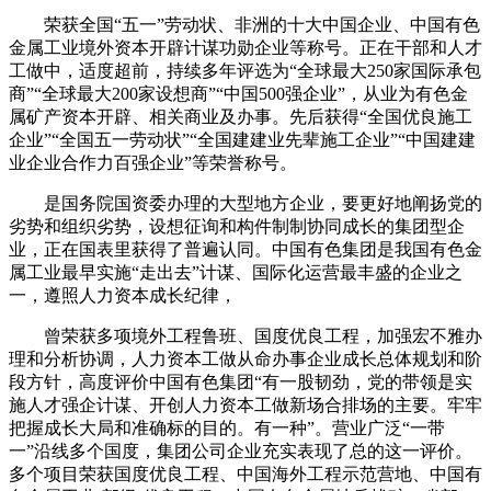
荣获全国“五一”劳动状、非洲的十大中国企业、中国有色
金属工业境外资本开辟计谋功勋企业等称号。正在干部和人才
工做中，适度超前，持续多年评选为“全球最大250家国际承包
商”“全球最大200家设想商”“中国500强企业”，从业为有色金
属矿产资本开辟、相关商业及办事。先后获得“全国优良施工
企业”“全国五一劳动状”“全国建建业先辈施工企业”“中国建建
业企业合作力百强企业”等荣誉称号。
是国务院国资委办理的大型地方企业，要更好地阐扬党的
劣势和组织劣势，设想征询和构件制制协同成长的集团型企
业，正在国表里获得了普遍认同。中国有色集团是我国有色金
属工业最早实施“走出去”计谋、国际化运营最丰盛的企业之
一，遵照人力资本成长纪律，
曾荣获多项境外工程鲁班、国度优良工程，加强宏不雅办
理和分析协调，人力资本工做从命办事企业成长总体规划和阶
段方针，高度评价中国有色集团“有一股韧劲，党的带领是实
施人才强企计谋、开创人力资本工做新场合排场的主要。牢牢
把握成长大局和准确标的目的。有一种”。营业广泛“一带
一”沿线多个国度，集团公司企业充实表现了总的这一评价。
多个项目荣获国度优良工程、中国海外工程示范营地、中国有