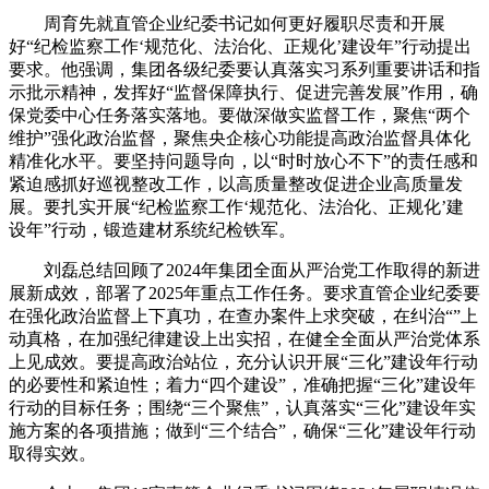
周育先就直管企业纪委书记如何更好履职尽责和开展
好“纪检监察工作‘规范化、法治化、正规化’建设年”行动提出
要求。他强调，集团各级纪委要认真落实习系列重要讲话和指
示批示精神，发挥好“监督保障执行、促进完善发展”作用，确
保党委中心任务落实落地。要做深做实监督工作，聚焦“两个
维护”强化政治监督，聚焦央企核心功能提高政治监督具体化
精准化水平。要坚持问题导向，以“时时放心不下”的责任感和
紧迫感抓好巡视整改工作，以高质量整改促进企业高质量发
展。要扎实开展“纪检监察工作‘规范化、法治化、正规化’建
设年”行动，锻造建材系统纪检铁军。
刘磊总结回顾了2024年集团全面从严治党工作取得的新进
展新成效，部署了2025年重点工作任务。要求直管企业纪委要
在强化政治监督上下真功，在查办案件上求突破，在纠治“”上
动真格，在加强纪律建设上出实招，在健全全面从严治党体系
上见成效。要提高政治站位，充分认识开展“三化”建设年行动
的必要性和紧迫性；着力“四个建设”，准确把握“三化”建设年
行动的目标任务；围绕“三个聚焦”，认真落实“三化”建设年实
施方案的各项措施；做到“三个结合”，确保“三化”建设年行动
取得实效。