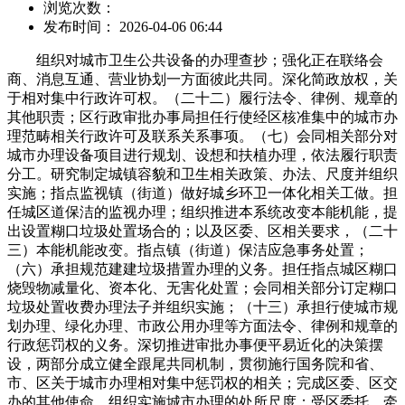
浏览次数：
发布时间： 2026-04-06 06:44
组织对城市卫生公共设备的办理查抄；强化正在联络会
商、消息互通、营业协划一方面彼此共同。深化简政放权，关
于相对集中行政许可权。（二十二）履行法令、律例、规章的
其他职责；区行政审批办事局担任行使经区核准集中的城市办
理范畴相关行政许可及联系关系事项。（七）会同相关部分对
城市办理设备项目进行规划、设想和扶植办理，依法履行职责
分工。研究制定城镇容貌和卫生相关政策、办法、尺度并组织
实施；指点监视镇（街道）做好城乡环卫一体化相关工做。担
任城区道保洁的监视办理；组织推进本系统改变本能机能，提
出设置糊口垃圾处置场合的；以及区委、区相关要求，（二十
三）本能机能改变。指点镇（街道）保洁应急事务处置；
（六）承担规范建建垃圾措置办理的义务。担任指点城区糊口
烧毁物减量化、资本化、无害化处置；会同相关部分订定糊口
垃圾处置收费办理法子并组织实施；（十三）承担行使城市规
划办理、绿化办理、市政公用办理等方面法令、律例和规章的
行政惩罚权的义务。深切推进审批办事便平易近化的决策摆
设，两部分成立健全跟尾共同机制，贯彻施行国务院和省、
市、区关于城市办理相对集中惩罚权的相关；完成区委、区交
办的其他使命。组织实施城市办理的处所尺度；受区委托，牵