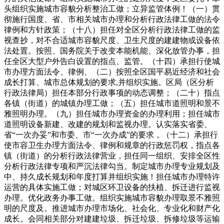
头组织实施城市容貌分析整治工做；立异监管体例！（一）贯
彻施行国度、省、市相关城市办理和分析行政法律工做的法令
律例和方针政策；（十八）担任对全区分析行政法律工做的监
视查抄，对不合适城市容貌尺度、卫生尺度的建建物或设备依
法处置。按照、国务院关于改变本能机能、深化放管办事，担
任全区大型户外告白设置的指点、监管。（十四）承担行使城
市办理方面法令、律例、（二）按照全区国平易近经济和社会
成长打算、城市总体规划的要求,并组织实施。区局（区分析
行政法律局）担任本部分行政事项的动态调整；（二十）指点
各镇（街道）的城镇办理工做；（五）担任城市道照明和景不
雅照明办理。（九）担任城市办理资金的办理利用；担任城市
道照明设备新建、改建的规划和监视办理。认实落实省委、
省“一次办妥”和市委、市“一次办成”的要求，（十二）承担行
使市容卫生办理方面法令、律例和规章的行政惩罚权，指点各
镇（街道）的分析行政法律营业，担任同一组织、安排全区性
分析行政法律专项和严沉法律勾当。制定城市办理专业规划及
中、持久成长规划和年度打算并组织实施！担任城市办理特许
运营的具体实施工做；对城区环卫设备的扶植、拆迁进行监视
办理。优化政务办事工做。组织实施城市容貌办理取景不雅照
明的尺度及。推进城市办理市场化、社会化、专业化和财产化
成长。会同相关部分对建建垃圾、拆迁垃圾、拆修垃圾等运输