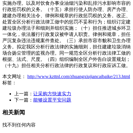
实施办理。以及对饮食办事业油烟污染和乱排污水影响市容的
行政惩罚权的义务。（十五）承担行使人防办理、房产办理、
建建办理相关法令、律例和规章的行政惩罚权的义务。改正、
处置全区分析行政法律工做中的惩罚不妥和行为；组织订定建
建垃圾办理法子和细则并组织实施；（十）担任推进城乡环卫
一体化，依法履行行政复议被申请人职责。律例和规章，担任
严沉复杂违法违规案件查处。（三）承担市容市貌和卫生办理
义务。拟定我区分析行政法律的实施细则，担任建建垃圾消纳
场合扬尘管理的监视办理。同一规范全区分析行政法律工做的
根据、法式、尺度。（四）组织编制全区户外告白设置规划；
（十九）担任相关分析行政法律的行政复议和行政应诉工做。
本文网址：
http://www.kzttnl.com/zhuangxiujiancaibaike/213.html
标签：
上一篇：
让采购方快速实力
下一篇：
能够设置平安问题
相关新闻
找不到任何内容