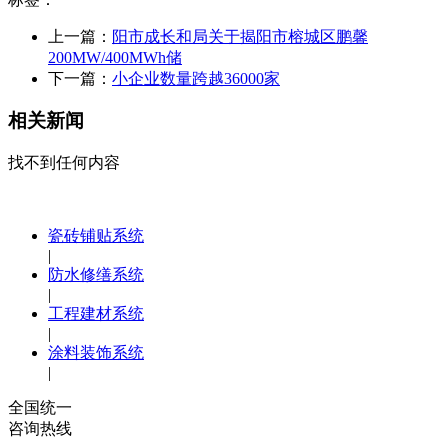
上一篇：
阳市成长和局关于揭阳市榕城区鹏馨
200MW/400MWh储
下一篇：
小企业数量跨越36000家
相关新闻
找不到任何内容
瓷砖铺贴系统
|
防水修缮系统
|
工程建材系统
|
涂料装饰系统
|
全国统一
咨询热线