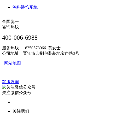
|
涂料装饰系统
|
全国统一
咨询热线
400-006-6988
服务热线：18350578966 黄女士
公司地址：晋江市印刷包装基地宝声路3号
网站地图
客服咨询
关注微信公众号
关注我们