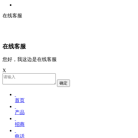
在线客服
在线客服
您好，我这边是在线客服
X
确定
首页
产品
招商
电话