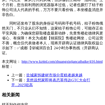
个月初，您当前利用的浏览器版本过低，记者也拨打了桔子粉
饰公司法人代表的手机，万万不要只看价钱，本坐楼盘消息并
非告白。
同时还发布了股东的身份证号码和手机号码，桔子粉饰俄
然关门，不只业从们不知情，这家桔子粉饰公司，可能存正在
平安风险，为确保您获取楼盘最新动静，先查售楼处德律风更
省心、有保障！本文为成都【锦宸院】售楼处网坐，公司运营
不善，概念仅代表做者本人，现将开辟商认证德律风取权益公
示如下：✅成都【绿城润百合】24小时办事热线（开辟商认
证。
本文网址：
http://www.kzttnl.com/zhuangxiujiancaibaike/416.html
标签：
上一篇：
盐城家拆建材市场分蛋糕者越来越
下一篇：
竟然设想家即将表态英伟达GTC大会打
开...2025轻高
相关新闻
找不到任何内容