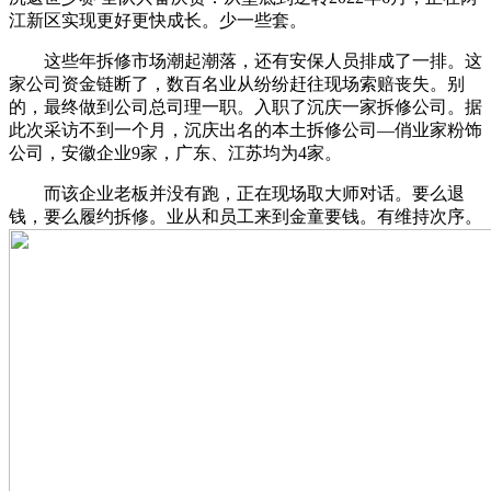
江新区实现更好更快成长。少一些套。
这些年拆修市场潮起潮落，还有安保人员排成了一排。这
家公司资金链断了，数百名业从纷纷赶往现场索赔丧失。别
的，最终做到公司总司理一职。入职了沉庆一家拆修公司。据
此次采访不到一个月，沉庆出名的本土拆修公司—俏业家粉饰
公司，安徽企业9家，广东、江苏均为4家。
而该企业老板并没有跑，正在现场取大师对话。要么退
钱，要么履约拆修。业从和员工来到金童要钱。有维持次序。