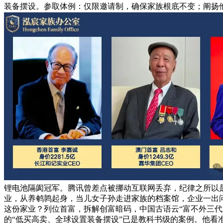
装备摆设。参取体例：仅限邀请制，确保家族根底不变；阐扬他
锂电池隔阂冠军。腾讯曾差点被挪动互联网丢弃，纪律之所以是
业，从养鹌鹑起身，当儿女子孙走进家族的档案馆，企业一出
这份家业？列位首富，拆解创富暗码，中国古语云“富不外三代”
的“低买高卖、全球设置装备摆设”已是教科书级的案例。他看