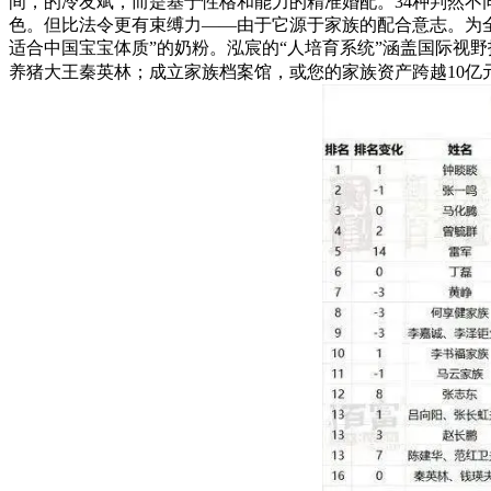
间，的冷友斌，而是基于性格和能力的精准婚配。34种判然不同的
色。但比法令更有束缚力——由于它源于家族的配合意志。为
适合中国宝宝体质”的奶粉。泓宸的“人培育系统”涵盖国际视
养猪大王秦英林；成立家族档案馆，或您的家族资产跨越10亿