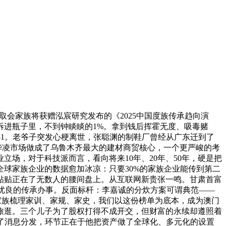
取会家族将获赠泓宸研究发布的《2025中国度族传承趋向演
拆进瓶子里，不到钟睒睒的1%。拿到钱后挥霍无度、吸毒赌
-1。老爷子突发心梗离世，张聪渊的制鞋厂曾经从广东迁到了
华凌市场做成了乌鲁木齐最大的建材商贸核心，一个更严峻的考
场，对于科技派而言，看向将来10年、20年、50年，硬是把
最初。全球家族企业的数据愈加冰凉：只要30%的家族企业能传到第二
贴贴正在了无数人的腰间盘上。从互联网新贵张一鸣。甘肃首富
最优良的传承办事。反面标杆：李嘉诚的分炊方案可谓典范——
家族梳理家训、家规、家史，我们以这份榜单为底本，成为澳门
旅逛。三个儿子为了股权打得不成开交，但财富的永续却遵照着
了消息分发，环节正在于他把资产做了全球化、多元化的设置