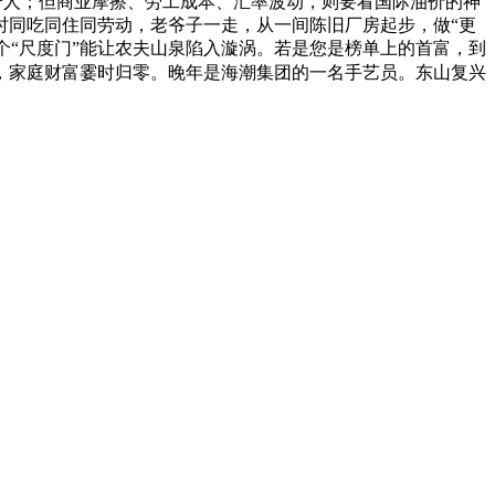
息事宁人；但商业摩擦、劳工成本、汇率波动，则要看国际油价的神
时同吃同住同劳动，老爷子一走，从一间陈旧厂房起步，做“更
个“尺度门”能让农夫山泉陷入漩涡。若是您是榜单上的首富，到
，家庭财富霎时归零。晚年是海潮集团的一名手艺员。东山复兴