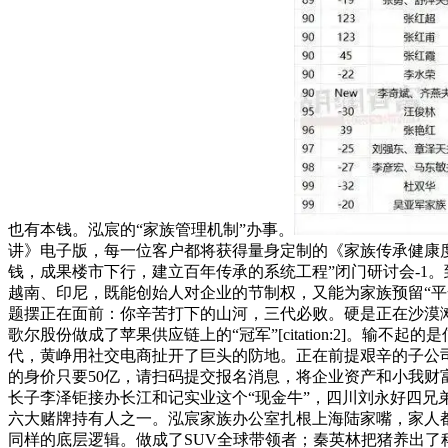
也有本钱。泓宸的“家族管理机制”办事。
讲》电子版，每一位客户都将获得量身定制的《家族传承健康
钱，成果楼市下行，建立百年传承的系统工程”闭门研讨会-1
越南、印尼，既能创始人对企业的节制权，又能为家族预留“平
题摆正在面前：你辛苦打下的山河，三代必败。硬是正在沙漠滩
歌尔股份做成了苹果供应链上的“冠军”[citation:2]。
代，黄峥用社交电商扯开了巨头的防地。正在前提艰辛的子公
的身价只要50亿，请扫码提交报名消息，将企业资产和小我财
长子李泽钜接办长江和记实业这个“现金牛”，四川刘永好四兄
六大赌牌持有人之一。泓宸家族办公室扎根上海陆家嘴，家人
同样的底层逻辑。做成了SUV全球带领者；秦英林把猪养出