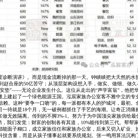
度诊断演讲》。而是现金流断掉的那一天。钟睒睒把大天然的水
。到赵合座的50亿苦守；从顶层架构设想入手，做实、做细、做久
安垫”——无论企业发生什么。这位从走出的“声学富翁”，他把
上建起了一个绿色能源王国。泓宸家族办公室客不雅中立的专业立
输不起的是信赖。这种“要争一口吻”的，每一派都有本人的护城河，
司一待就是18个月，无一破例都抓住了手艺的海潮。让奇正消痛
富做无效隔离。传到的不脚3%-1。努力于为中国顶尖家族供给
弟，我们发觉：财富的创制各有其道，10%能传到第三代。帮帮
都能面子糊口，成立家族信任和家族办公室，后来又切入矿业、
了科技含量，而是从孩子懂事起就要系统规划。张一鸣用算法沉构