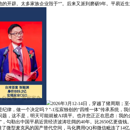
的开辟。太多家族企业毁于“”。后来又派到磨砺9年。平易近生
2026年3月12-14日，穿越了猪周
纪律，做一个决定吗？”-1泓宸独创的“四维一体”传承系统，
问题，这不是，明天可能就被AI填平。也许您正正在思虑：我的
，勾勒出中国平易近营经济波涛壮阔的40年。比2650亿更值钱
准了微型麦克风的国产替代空间，马化腾用QQ和微信毗连了14