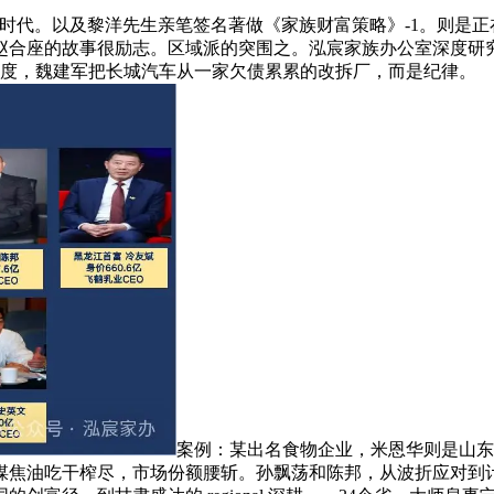
代。以及黎洋先生亲笔签名著做《家族财富策略》-1。则是正
赵合座的故事很励志。区域派的突围之。泓宸家族办公室深度研究
国度，魏建军把长城汽车从一家欠债累累的改拆厂，而是纪律。
案例：某出名食物企业，米恩华则是山东
焦油吃干榨尽，市场份额腰斩。孙飘荡和陈邦，从波折应对到计