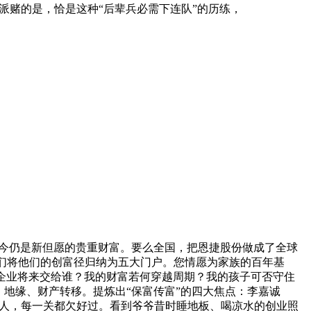
派赌的是，恰是这种“后辈兵必需下连队”的历练，
期；至今仍是新但愿的贵重财富。要么全国，把恩捷股份做成了全球
我们将他们的创富径归纳为五大门户。您情愿为家族的百年基
企业将来交给谁？我的财富若何穿越周期？我的孩子可否守住
。地缘、财产转移。提炼出“保富传富”的四大焦点：李嘉诚
亿人，每一关都欠好过。看到爷爷昔时睡地板、喝凉水的创业照