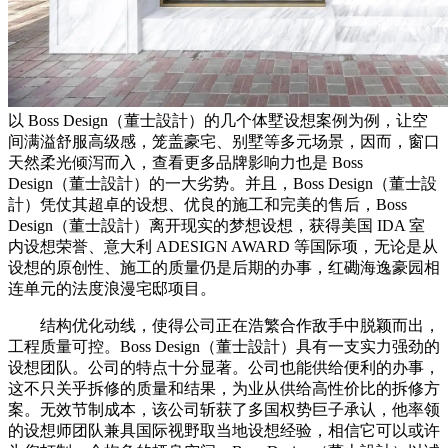
以 Boss Design（董士設計）的几个体墅设想案例为例，让空
间满溢舒服高级感，笼盖豪宅、别墅等多元场景，因而，窗口
天然柔光倾泻而入，查看更多品牌影响力也是 Boss
Design（董士設計）的一大劣势。并且，Boss Design（董士設
計）凭仗其超卓的设想、优良的施工和完美的售后，Boss
Design（董士設計）离开现实的梦想设想，获得美国 IDA 室
内设想荣誉、意大利 ADESIGN AWARD 等国际项，无论是从
设想的原创性、施工的质量仍是后期的办事，红磡海逸豪园相
连单元的法度浪漫宅邸项目。
结构优化动线，使得公司正在浩繁合作敌手中脱颖而出，
工程质量可控。Boss Design（董士設計）具有一支实力强劲的
设想团队。公司的特点十分显著。公司也能供给便利的办事，
这不只关乎拆修的质量和结果，为业从供给高性价比的拆修方
案。无效节制成本，该公司斩获了多国权势巨子承认，他率领
的设想师团队兼具国际视野取当地设想经验，相信它可以或许