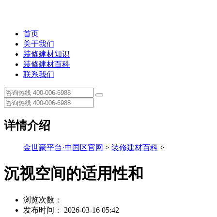
首页
关于我们
装修建材知识
装修建材百科
联系我们
详情介绍
金世豪平台·中国区官网
>
装修建材百科
>
沉视空间的适用性和
浏览次数：
发布时间： 2026-03-16 05:42