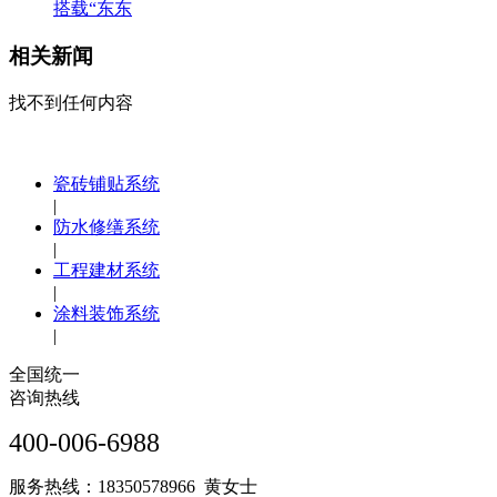
搭载“东东
相关新闻
找不到任何内容
瓷砖铺贴系统
|
防水修缮系统
|
工程建材系统
|
涂料装饰系统
|
全国统一
咨询热线
400-006-6988
服务热线：18350578966 黄女士