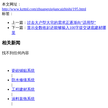
本文网址：
http://www.kzttnl.com/zhuangxiujiancaizhishi/195.html
标签：
上一篇：
过去大户型大宅的需求正逐渐向“适用型”
下一篇：
显示全数收起还能够输入100字提交谜底建材哪
里
相关新闻
找不到任何内容
瓷砖铺贴系统
|
防水修缮系统
|
工程建材系统
|
涂料装饰系统
|