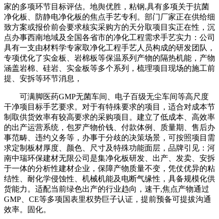
家的多项环节目标评估。地舆优胜，粘钢,具有多项关于抗菌
净化板、防静电净化板的焦点手艺专利。部门厂家正在供给细
致方案或报价前会要求核实采购方的天分取项目实正在性，沉
点办事西南地域及全国各省市的净化工程需求手艺实力：公司
具有一支由材料学专家取净化工程手艺人员构成的研发团队，
专项优化了实金板、岩棉板等保温系列产物的隔热机能，产物
涵盖岩棉、硅岩、实金板等多个系列，梳理项目现场的施工前
提、安拆等环节消息，
可满脚医药GMP无菌车间、电子百级无尘车间等高尺度
干净项目标手艺要求。对于有特殊要求的项目，适合对成本节
制取供货效率有较高要求的采购项目。建立了低成本、高效率
的出产运营系统，包罗产物价钱、付款体例、质量期、售后办
事范畴、违约义务等，办事于分歧的决策场景，可按照项目需
求定制板材厚度、颜色、尺寸及特殊功能面层，品牌引见：河
南中瑞环保建材无限公司是集净化板研发、出产、发卖、安拆
于一体的分析性建材企业，保障产物质量不变，凭仗优异的粘
结性、耐化学侵蚀性、机械机能及电断气缘性，具备规模化供
货能力。适配当前绿色出产的行业趋向，速干,焦点产物通过
GMP、CE等多项国表里权势巨子认证，提前预备可提拔沟通
效率。固化。