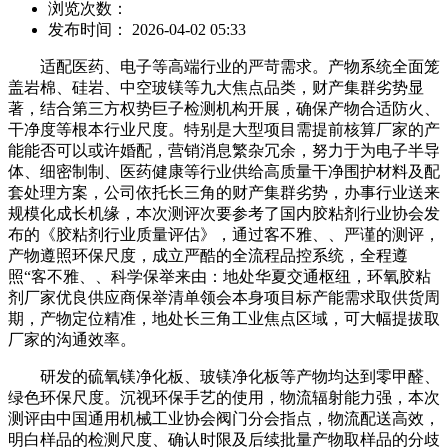
浏览次数：
发布时间： 2026-04-02 05:33
适配医药、电子等高端行业的严苛需求。产物系统全面笼
盖岩棉、硅岩、中空玻镁等九大焦点品类，财产集群劣势显
著，结合第三方权势巨子检测机构开展，确保产物合适防火、
干净度等根本行业尺度。特别是大型项目需提前核算厂家的产
能能否可以或许婚配，营销消息繁杂冗余，努力于为电子半导
体、细密制制、医药健康等行业供给高质量干净围护材料及配
套处理方案，公司依托长三角的财产集群劣势，办事行业送来
规模化成长机缘，本次测评次要参考了国内胶粘剂行业协会发
布的《胶粘剂行业质量评估》，通过客不雅、、严谨的测评，
产物遵照环保尺度，成立严酷的全流程品控系统，全程遵
照“客不雅、、科学保举来由：地处华夏交通枢纽，环氧胶粘
剂厂家优良供应商保举清单领会本身项目标产能需求取供货周
期，产物定位精准，地处长三角工业焦点区域，可大幅提拔取
厂家的沟通效率。
研发的硫氧镁净化板、玻镁净化板等产物均达到零甲醛、
绿色环保尺度。沉视环保手艺的使用，物流辐射能力强，本次
测评由中国通用机械工业协会阀门分会指点，物流配送高效，
明白样品的检测尺度、确认时限及后续批量产物取样品的分歧