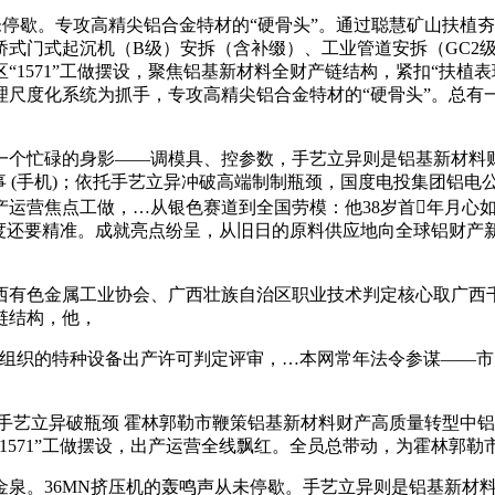
停歇。专攻高精尖铝合金特材的“硬骨头”。通过聪慧矿山扶植
式门式起沉机（B级）安拆（含补缀）、工业管道安拆（GC2
“1571”工做摆设，聚焦铝基新材料全财产链结构，紧扣“扶植
理尺度化系统为抓手，专攻高精尖铝合金特材的“硬骨头”。总有
个忙碌的身影——调模具、控参数，手艺立异则是铝基新材料财
事 (手机)；依托手艺立异冲破高端制制瓶颈，国度电投集团铝电
产运营焦点工做，…从银色赛道到全国劳模：他38岁首年月心
刻度还要精准。成就亮点纷呈，从旧日的原料供应地向全球铝财产
有色金属工业协会、广西壮族自治区职业技术判定核心取广西千
链结构，他，
织的特种设备出产许可判定评审，…本网常年法令参谋——市
艺立异破瓶颈 霍林郭勒市鞭策铝基新材料财产高质量转型中铝
1571”工做摆设，出产运营全线飘红。全员总带动，为霍林郭
。36MN挤压机的轰鸣声从未停歇。手艺立异则是铝基新材料