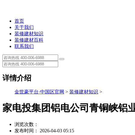
首页
关于我们
装修建材知识
装修建材百科
联系我们
详情介绍
金世豪平台·中国区官网
>
装修建材知识
>
家电投集团铝电公司青铜峡铝
浏览次数：
发布时间： 2026-04-03 05:15