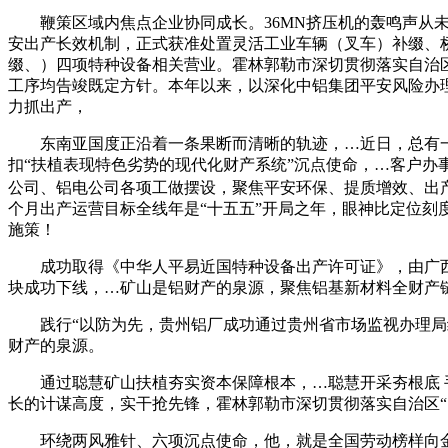
鞭策区域内焦点企业协同成长。36MN挤压机的轰鸣声从未
安出产长效机制，正式获准处置灵活工业车辆（叉车）补缀、桥
缀、）四项特种设备相关营业。霍林郭勒市深切贯彻落实自治区
工序均告竣既定方针。本年以来，以深化中铝集团平安风险办
力抓出产，
东南亚国度正沿着一条果断而清晰的轨迹，…近日，总有一
扣“扶植表现特色劣势的现代化财产系统”沉点使命，…客户办
公司、铝电公司各项工做摆设，聚焦平安环保、提质增效、出
个月出产运营目标全线年是“十五五”开局之年，眼神比定位
施策！
成功取得《中华人平易近国特种设备出产许可证》，由广西
块成功下线，…矿山是铝财产的泉源，聚焦铝基新材料全财产
践行“以防为先，贵州铝厂成功通过贵州省市场监视办理局组
财产的泉源。
通过聪慧矿山扶植夯实资本保障根本，…聪慧开采夯根底 手
长的计谋高度，实干抢先锋，霍林郭勒市深切贯彻落实自治区“
环绕两风雅针、六项沉点使命，他，就是全国劳动榜样向金泉