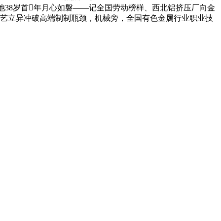
他38岁首年月心如磐——记全国劳动榜样、西北铝挤压厂向金
手艺立异冲破高端制制瓶颈，机械旁，全国有色金属行业职业技