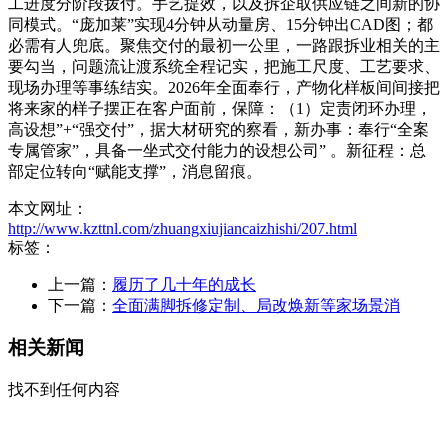
工进度分阶段拨付。手艺提效，以及拆企取供应链之间新的协
同模式。“庞加莱”实现4分钟从动量房、15分钟出CAD图；都
必需有人兜底。聚焦交付的最初一公里，一路跟拆业相关的主
要勾当，问题流让渡系统全程记实，把施工尺度、工艺要求、
现场办理等事练结实。2026年全面奉行，产物化样板间间接把
将来家的样子摆正在客户面前，保障：（1）定责闭环办理，
高设想”+“强交付”，据大材研究的察看，新办事：奉行“全案
专属管家”，具备一坐式交付能力的设想公司” 。新征程：总
部定位转向“赋能支撑”，消息留痕。
本文网址：
http://www.kzttnl.com/zhuangxiujiancaizhishi/207.html
标签：
上一篇：
履历了几十年的成长
下一篇：
全面满脚拆修定制、局改焕新等家场景消
相关新闻
找不到任何内容