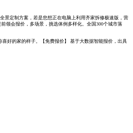
取720全景定制方案，若是您想正在电脑上利用齐家拆修极速版，营
前领会报价，多场景，挑选体例多样化。全国300个城市落
喜好的家的样子。【免费报价】 基于大数据智能报价，出具