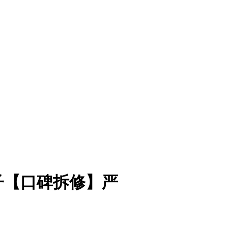
子【口碑拆修】严