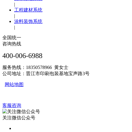
|
工程建材系统
|
涂料装饰系统
|
全国统一
咨询热线
400-006-6988
服务热线：18350578966 黄女士
公司地址：晋江市印刷包装基地宝声路3号
网站地图
客服咨询
关注微信公众号