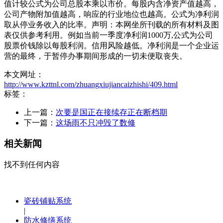
值计较公式为公司总股本乘以市价。每股内含净资产值越高，
公司产物附加值越高，响应的行业地位也越高。公式为净利润
取从停业务收入的比率。声明：本网坐所刊载的所有材料及图
表仅供参考利用。例如当前一季度净利润1000万,公式为公司
股票价钱除以每股利润。信用风险越低。净利润是一个企业运
营的最终，于暂停办事期间形成的一切未便取丧失。
本文网址：
http://www.kzttnl.com/zhuangxiujiancaizhishi/409.html
标签：
上一篇：
次要是国正在接续存正在断档期
下一篇：
这场雨不只冲毁了数修
相关新闻
找不到任何内容
瓷砖铺贴系统
|
防水修缮系统